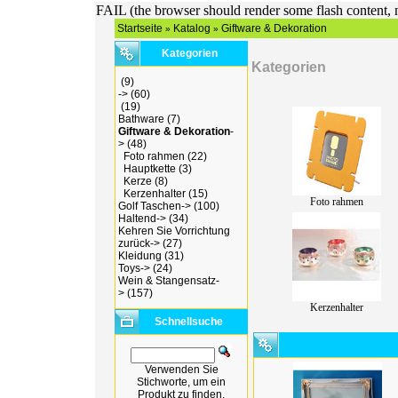
FAIL (the browser should render some flash content, n
Startseite
Katalog
Giftware & Dekoration
»
»
Kategorien
Kategorien
(9)
->
(60)
(19)
Bathware
(7)
Giftware & Dekoration
-
>
(48)
Foto rahmen
(22)
Hauptkette
(3)
Kerze
(8)
Kerzenhalter
(15)
Foto rahmen
Golf Taschen->
(100)
Haltend->
(34)
Kehren Sie Vorrichtung
zurück->
(27)
Kleidung
(31)
Toys->
(24)
Wein & Stangensatz-
>
(157)
Kerzenhalter
Schnellsuche
Verwenden Sie
Stichworte, um ein
Produkt zu finden.