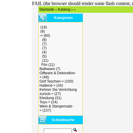
FAIL (the browser should render some flash content, n
Startseite
Katalog
»
»
»
Kategorien
(19)
(9)
->
(60)
(8)
(7)
(7)
(4)
(5)
(11)
Fön
(11)
Bathware
(7)
Giftware & Dekoration-
>
(48)
Golf Taschen->
(100)
Haltend->
(34)
Kehren Sie Vorrichtung
zurück->
(27)
Kleidung
(31)
Toys->
(24)
Wein & Stangensatz-
>
(157)
Schnellsuche