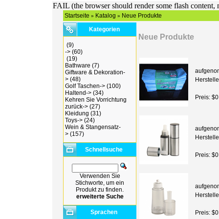
FAIL (the browser should render some flash content, n
Startseite
Katalog
Neue Produkte
»
»
Kategorien
Neue Produkte
(9)
->
(60)
(19)
Bathware
(7)
aufgeno
Giftware & Dekoration-
>
(48)
Herstelle
Golf Taschen->
(100)
Haltend->
(34)
Preis: $0
Kehren Sie Vorrichtung
zurück->
(27)
Kleidung
(31)
Toys->
(24)
Wein & Stangensatz-
aufgeno
>
(157)
Herstelle
Schnellsuche
Preis: $0
Verwenden Sie
Stichworte, um ein
aufgeno
Produkt zu finden.
Herstelle
erweiterte Suche
Sprachen
Preis: $0